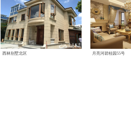
西林别墅北区
月亮河碧桂园55号